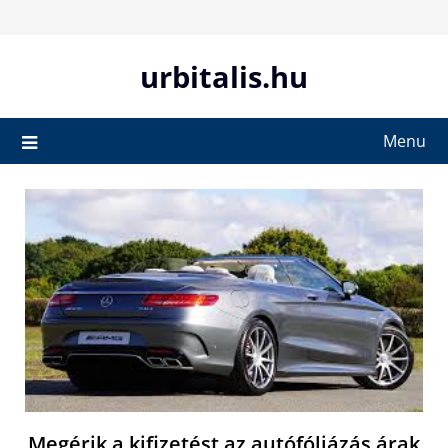
Skip
to
content
urbitalis.hu
Menu
Megérik a kifizetést az autófóliázás árak