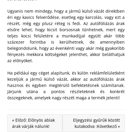
Ugyanis nem mindegy, hogy a jármű külső vázát direktben
éri egy kavics felverődése, esetleg egy karcolás, vagy ezt a
részét, még egy plusz réteg is fedi. Az autófóliázás árak
elsőre lehet, hogy kicsit borsosnak tűnhetnek, mert egy
teljes kocsi felületére a munkadíjjal együtt akár több
százezer forintba is kerülhetnek, de amennyiben
belegondolunk, hogy az évenkénti vagy akár még gyakoribb
fényezés mekkora költségeket jelenthet, akkor beláthatjuk
az előnyöket.
Ha például egy céget alapítunk, és külön reklámfelületként
kezeljük a jármű külső vázát, akkor az autófóliázás árak
hasznos és egyben megtérülő befektetésnek számítanak.
Járjunk utána a pontos részleteknek és konkrét
összegeknek, amelyek nagy részét maga a termék jelenti!
« Előző: Előnyös ablak
Eljegyzési gyűrűk között
árak várják nálunk!
kutakodva :Következő »