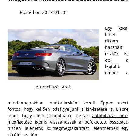
Posted on 2017-01-28
Egy kocsi
lehet
ritkám
használt
eszköz is,
de a
legtöbb
ember a
Autófóliázás árak
mindennapokban munkatársként kezeli. Éppen ezért
fontos, hogy kellően odafigyeljünk a kinézetére is. Elsőre
lehet, hogy nem gondolnánk, de az
autófóliázás árak
megfizetése igenis
visszahozzák a befektetett összeget,
hiszen jelenetős költségmegtakarítást jelenthetnek egy
sérülés esetén.