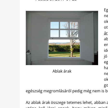
Eg
ne
o
ot
ár
ab
en
id
jó
eg
ha
Ablak árak
ne
ok
go
egészség megromlásáról pedig még nem is b
Az ablak árak összege tetemes lehet, abban 