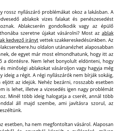
y rossz nyílászáró problémákat okoz a lakásban. A
dvesedő ablakok vizes falakat és penészesedést
koznak. Ablakcserén gondolkodik vagy az épülő
thonába szeretne újakat vásárolni? Most az
ablak
ak kedvező irányt
vettek szakkereskedésünkben. Az
lakcserebere.hu oldalon utánanézhet alaposabban
nek, de egyet már most elmondhatunk, hogy itt az
ő a döntésre. Nem lehet bonyolult eldönteni, hogy
 és minőségi ablakokat vásároljon vagy hagyja még
y ideig a régit. A régi nyílászárók nem bírják sokáig,
 eljött az idejük. Nehéz bezárni, rosszabb esetben
m is lehet, illetve a vizesedés igen nagy problémát
oz. Minél több ideig halogatja a cserét, annál több
nddal áll majd szembe, ami javításra szorul, az
eszéltünk.
az esetben, ha nem megfontoltan vásárol. Alaposan