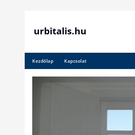
Skip
to
content
urbitalis.hu
Kezdőlap
Kapcsolat