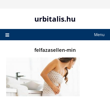
Skip
to
content
urbitalis.hu
Menu
felfazasellen-min