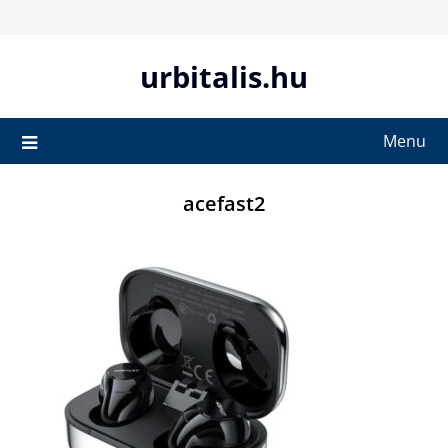
Skip
to
content
urbitalis.hu
Menu
acefast2