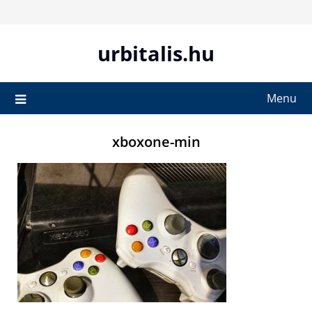
Skip
to
content
urbitalis.hu
Menu
xboxone-min