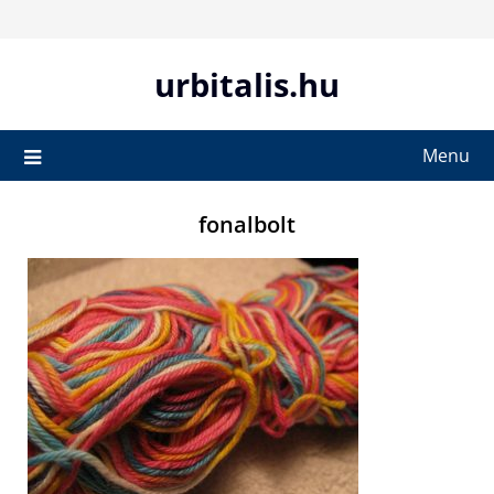
Skip
to
content
urbitalis.hu
Menu
fonalbolt