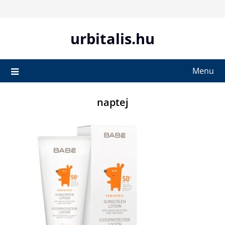
Skip
to
content
urbitalis.hu
Menu
naptej